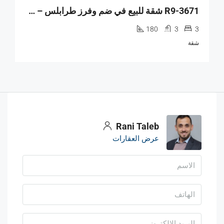
R9-3671 شقة للبيع في ضم وفرز طرابلس – 180 م²
180
3
3
شقة
Rani Taleb
عرض العقارات