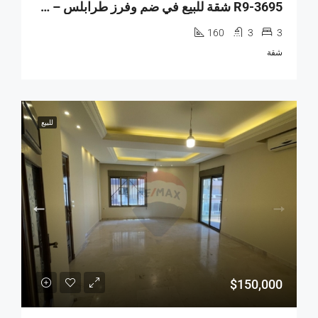
R9-3695 شقة للبيع في ضم وفرز طرابلس – 160 م²
160
3
3
شقة
للبيع
$150,000