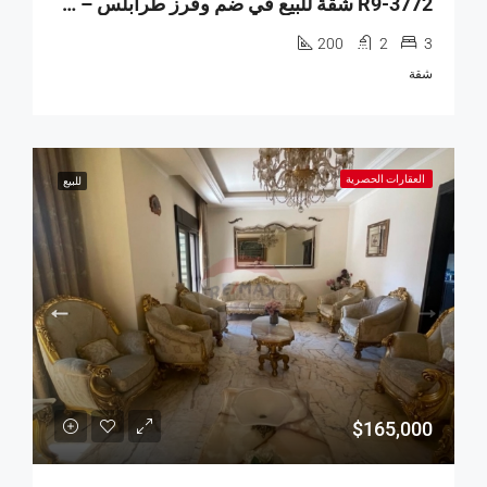
R9-3772 شقة للبيع في ضم وفرز طرابلس – 200 م²
200
2
3
شقة
العقارات الحصرية
للبيع
$165,000