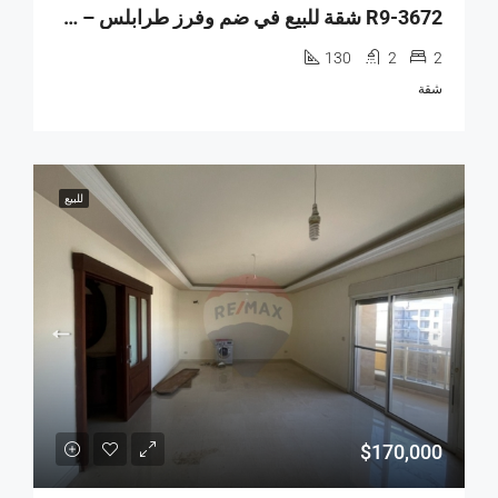
R9-3672 شقة للبيع في ضم وفرز طرابلس – 130 م²
130
2
2
شقة
للبيع
$170,000