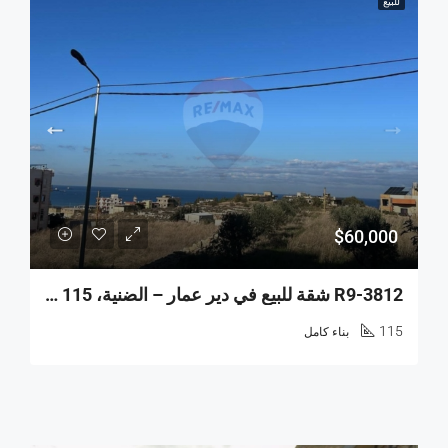
للبيع
$60,000
R9-3812 شقة للبيع في دير عمار – الضنية، 115 م² + تراس 90 م²
115
بناء كامل