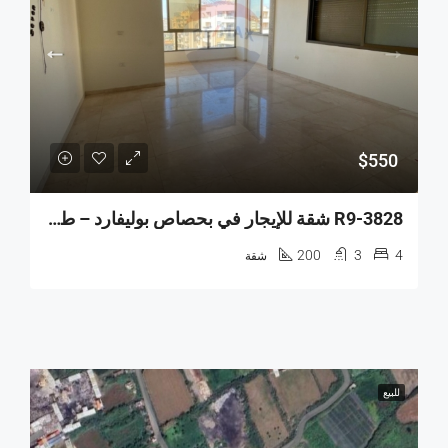
$550
R9-3828 شقة للإيجار في بحصاص بوليفارد – طرابلس، الطابق التاسع
200
3
4
شقة
للبيع