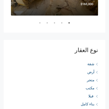
0,000
$165,000
نوع العقار
شقة
أرض
متجر
مكتب
فيلا
بناء كامل