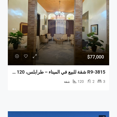
$77,000
R9-3815 شقة للبيع في الميناء – طرابلس، 120 م²، طابق أرضي، بيت حجري
120
2
3
شقة