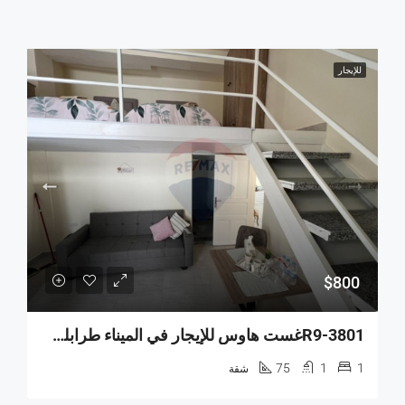
للإيجار
$800
R9-3801غست هاوس للإيجار في الميناء طرابلس – 75 م²، مفروش
75
1
1
شقة