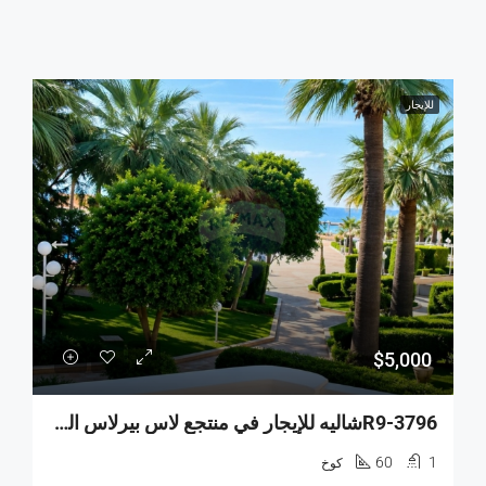
للإيجار
$5,000
R9-3796شاليه للإيجار في منتجع لاس بيرلاس القلمون – 60 م²
60
1
كوخ