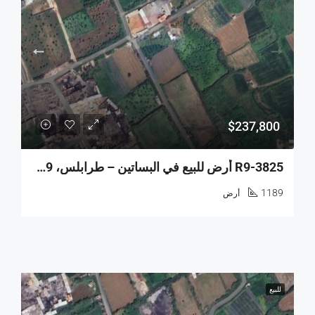
$237,800
R9-3825 أرض للبيع في البساتين – طرابلس، 1,189 م²، سكنية وزراعية
1189
أرض
للبيع