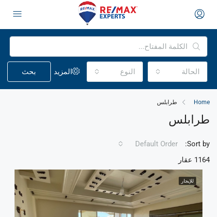
الحالة
النوع
المزيد
بحث
Home
طرابلس
طرابلس
Default Order
Sort by:
1164 عقار
للإيجار