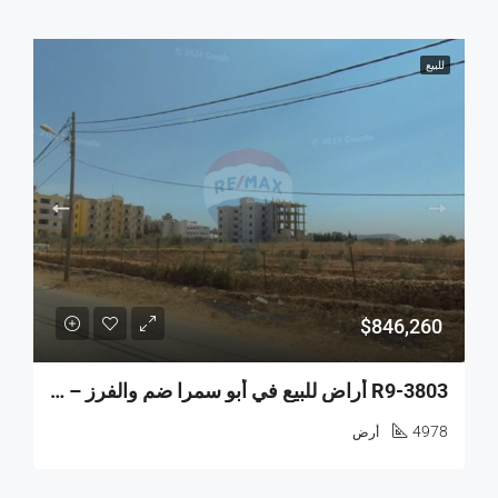
للبيع
$846,260
R9-3803 أراضٍ للبيع في أبو سمرا ضم والفرز – 4,978 م²، سكنية
4978
أرض