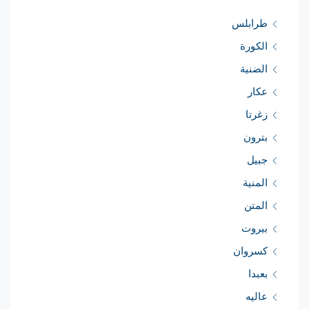
طرابلس
الكورة
الضنية
عكار
زغرتا
بترون
جبيل
المنية
المتن
بيروت
كسروان
بعبدا
عاليه