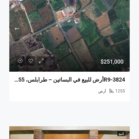
$251,000
R9-3824أرض للبيع في البساتين – طرابلس، 1,255 م²، سكنية وزراعية
1255
أرض
للبيع