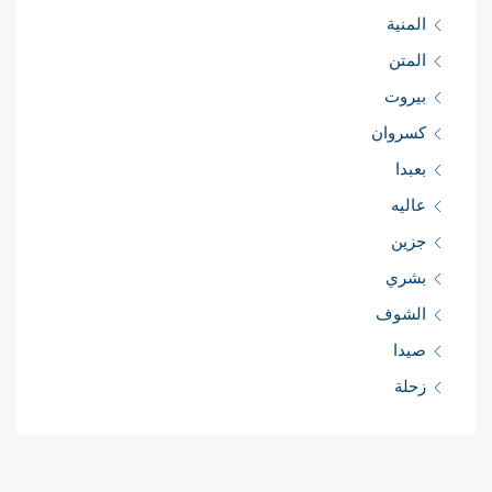
المنية
المتن
بيروت
كسروان
بعبدا
عاليه
جزين
بشري
الشوف
صيدا
زحلة