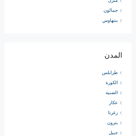
منزل
جمالون
بنتهاوس
المدن
طرابلس
الكورة
الضنية
عكار
زغرتا
بترون
جبيل