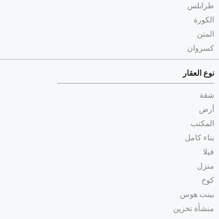
طرابلس
الكورة
المتن
كسروان
نوع العقار
شقة
أرض
المكتب
بناء كامل
فيلا
منزل
كوخ
بينت هوس
منشأة تخزين