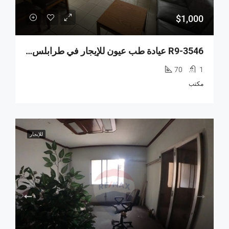
$1,000
R9-3546 عيادة طب عيون للإيجار في طرابلس – 70 م²، مجهزة بالكامل
70
1
مكتب
للإيجار