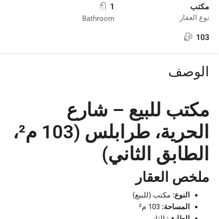
مكتب
1
نوع العقار
Bathroom
103
الوصف
مكتب للبيع – شارع
الحرية، طرابلس (103 م²،
الطابق الثاني)
ملخص العقار
النوع:
مكتب (للبيع)
المساحة:
103 م²
الطابق:
الثاني