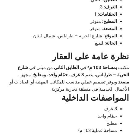
الغرف:
3
الحمّامات:
1
المطبخ:
متوفر
المصعد:
متوفر
الموقع:
شارع الحرية – طرابلس، شمال لبنان
الحالة:
للبيع
نظرة عامة على العقار
مكتب
بمساحة 103 م²
في
الطابق الثاني
من مبنى في
شارع
الحرية – طرابلس
، يضم
3 غرف، حمّام واحد، ومطبخ
. مجهز بـ
مصعد
ويوفر تصميم عملي مناسب للمكاتب المهنية أو العيادات أو
الأعمال الخدمية في منطقة تجارية مركزية.
المواصفات الداخلية
3 غرف
حمّام واحد
مطبخ
مساحة عملية 103 م²