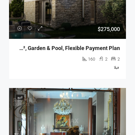
$275,000
R9-2928 Mini Villa For Sale In Batroun – 151 M², Garden & Pool, Flexible Payment Plan
160
2
2
فيلا
للبيع