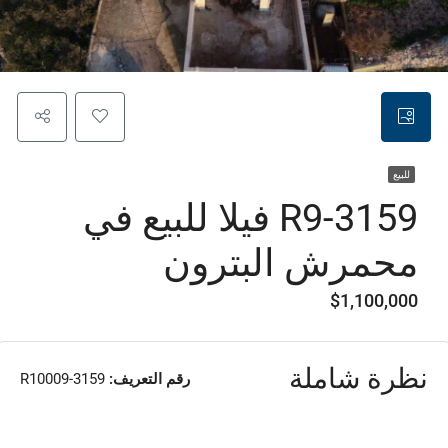
للبيع
R9-3159 فيلا للبيع في
محمرش البترون
$1,100,000
نظرة شاملة
رقم التعريف:
R10009-3159