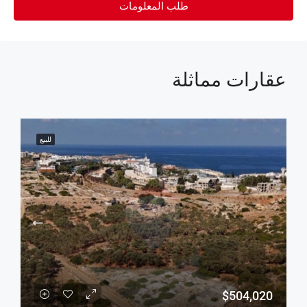
طلب المعلومات
عقارات مماثلة
للبيع
$504,020