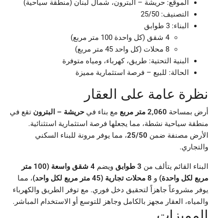
الموقع: حريشة – البترون، شمال لبنان (منطقة سياحية)
التصنيف: 25/50
البناء: 3 طوابق
4 شقق (كل واحدة 100 متر مربع)
8 محلات (كل واحد 45 متر مربع)
البنية التحتية: طريق، كهرباء، ومياه متوفرة
الحالة: للبيع – فرصة استثمارية مميزة
نظرة عامة على العقار
أرض بمساحة
2,060 متر مربع
مع بناء في
حريشة – البترون
تقع في
منطقة سياحية نشطة، مما يجعلها فرصة استثمارية استثنائية.
الأرض مصنفة ضمن
25/50
، مما يوفر مرونة للبناء السكني
والتجاري.
البناء القائم يتألف من
3 طوابق
ويضم
4 شقق واسعة (100 متر
مربع لكل واحدة)
و
8 محلات تجارية (45 متر مربع لكل واحد)
، مما
يوفر مشروعاً جاهزاً لتحقيق دخل فوري. مع توفر الطريق والكهرباء
والمياه، العقار مجهز بالكامل وجاهز للتوسع أو الاستخدام المباشر.
المميزات