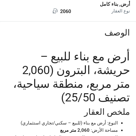
أرض, بناء كامل
نوع العقار
2060
الوصف
أرض مع بناء للبيع –
حريشة، البترون (2,060
متر مربع، منطقة سياحية،
تصنيف 25/50)
ملخص العقار
النوع: أرض مع بناء (للبيع – سكني/تجاري استثماري)
مساحة الأرض:
2,060 متر مربع