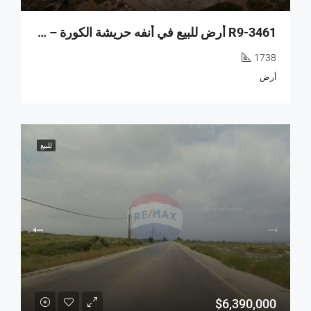
R9-3461 أرض للبيع في أنفه حريشة الكورة – 1,738 م²، تصنيف 20/40
1738
أرض
للبيع
$6,390,000