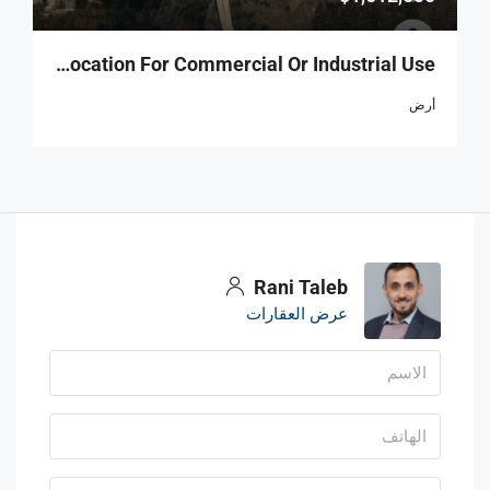
R9-1959 Land 4800 Sqm In Hraycheh- Perfect Location For Commercial Or Industrial Use
أرض
Rani Taleb
عرض العقارات