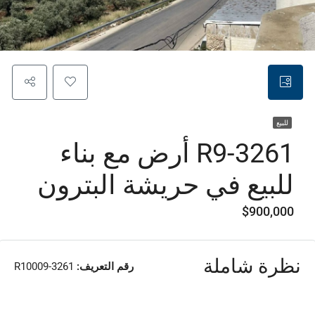
للبيع
R9-3261 أرض مع بناء
للبيع في حريشة البترون
$900,000
نظرة شاملة
رقم التعريف:
R10009-3261