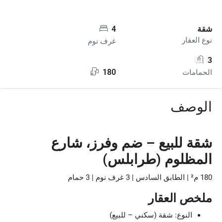
شقة
4
نوع العقار
غرف نوم
3
180
الحمامات
الوصف
شقة للبيع – ضم وفرز، شارع
المظلوم (طرابلس)
180 م² | الطابق السادس | 3 غرف نوم | 3 حمام
ملخص العقار
النوع: شقة (سكني – للبيع)