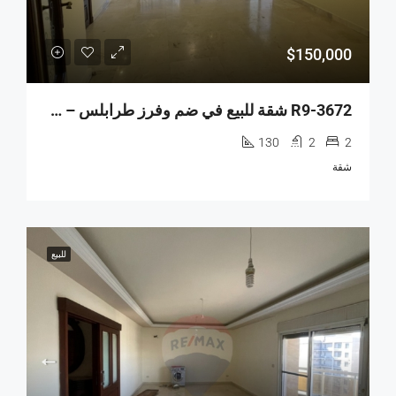
$150,000
R9-3672 شقة للبيع في ضم وفرز طرابلس – 130 م²
130
2
2
شقة
للبيع