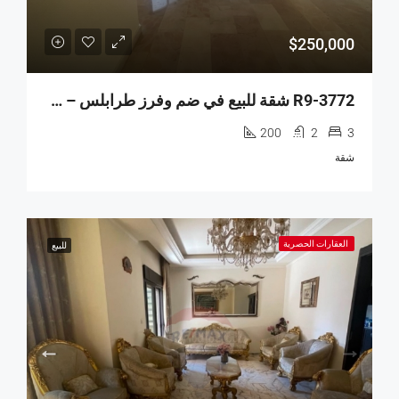
$250,000
R9-3772 شقة للبيع في ضم وفرز طرابلس – 200 م²
200
2
3
شقة
العقارات الحصرية
للبيع