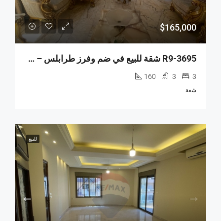
$165,000
R9-3695 شقة للبيع في ضم وفرز طرابلس – 160 م²
160
3
3
شقة
للبيع