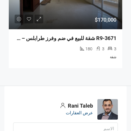
$170,000
R9-3671 شقة للبيع في ضم وفرز طرابلس – 180 م²
180
3
3
شقة
Rani Taleb
عرض العقارات