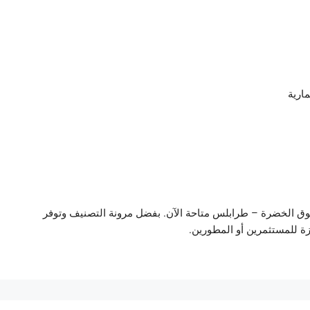
مارية
 بمساحة 1,769 م² في سوق الخضرة – طرابلس متاحة الآن. بفضل مرونة التصنيف وتوفر
ة للمستثمرين أو المطورين.