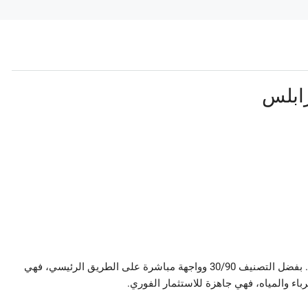
ابلس
أرض بمساحة 1,769 م² تقع في سوق الخضرة – طرابلس. بفضل التصنيف 30/90 وواجهة مباشرة على الطريق الرئيسي، فهي
رباء والمياه، فهي جاهزة للاستثمار الفوري.