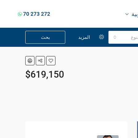
بية
70 273 272
نوع
المزيد
بحث
$619,150