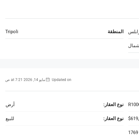
ابلس
المنطقة
Tripoli
شمال
Updated on مايو 14, 2026 at 7:21 ص
R100
نوع العقار:
أرض
$619
نوع العقار:
للبيع
1769