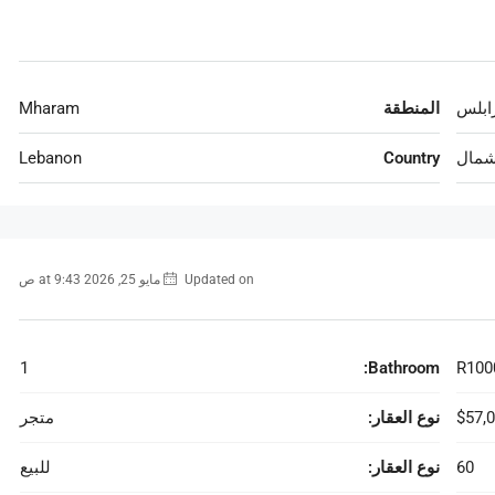
ابلس
المنطقة
Mharam
شمال
Country
Lebanon
Updated on مايو 25, 2026 at 9:43 ص
1
Bathroom:
R100
$57,
نوع العقار:
متجر
60
نوع العقار:
للبيع