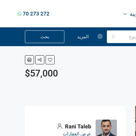
بية
70 273 272
نوع
المزيد
بحث
$57,000
Rani Taleb
عرض العقارات