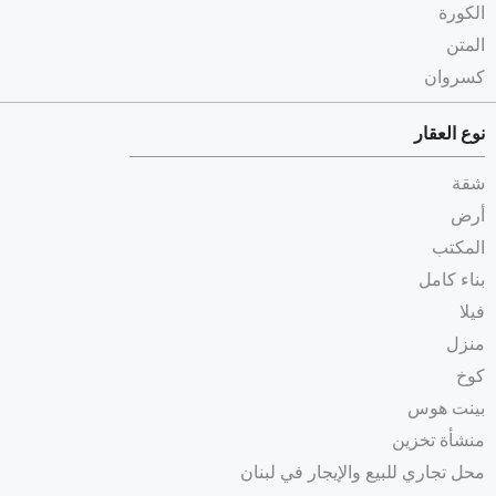
الكورة
المتن
كسروان
نوع العقار
شقة
أرض
المكتب
بناء كامل
فيلا
منزل
كوخ
بينت هوس
منشأة تخزين
محل تجاري للبيع والإيجار في لبنان