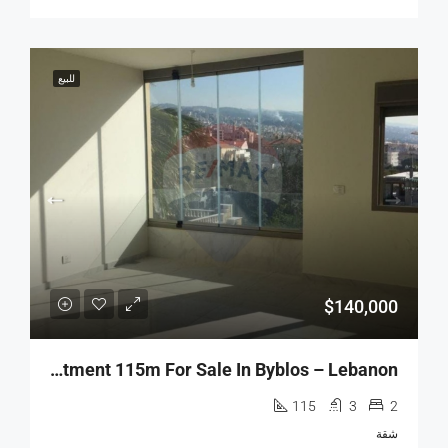
للبيع
$140,000
R9-2546 Apartment 115m For Sale In Byblos – Lebanon
115
3
2
شقة