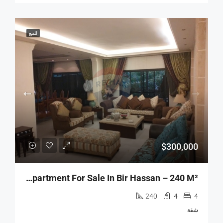
للبيع
$300,000
R9-2855 Furnished Apartment For Sale In Bir Hassan – 240 M²
240
4
4
شقة