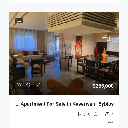
للبيع
$255,000
R9-2823 Fully Furnished Apartment For Sale In Keserwan–Byblos
210
4
4
شقة