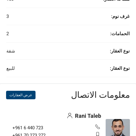
غرف نوم:
3
الحمامات:
2
نوع العقار:
شقة
نوع العقار:
للبيع
معلومات الاتصال
عرض العقارات
Rani Taleb
+961 6 440 723
+961 70 273 272