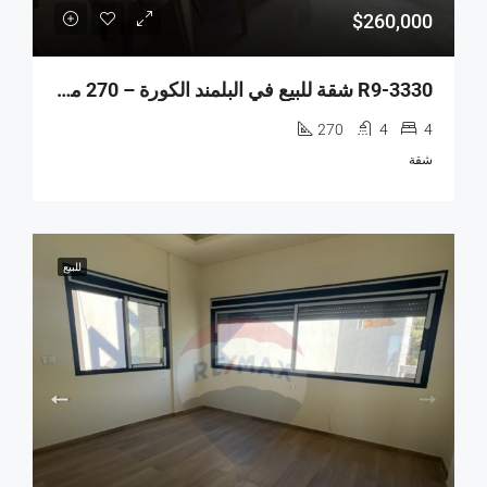
$260,000
R9-3330 شقة للبيع في البلمند الكورة – 270 متر مربع
270
4
4
شقة
للبيع