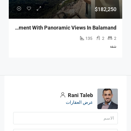
$182,250
R9-2781 Lower-Ground Apartment With Panoramic Views In Balamand
135
2
2
شقة
Rani Taleb
عرض العقارات