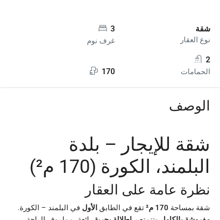
شقة
3
نوع العقار
غرف نوم
2
170
الحمامات
الوصف
شقة للإيجار – بلدة
البلمند، الكورة (170 م²)
نظرة عامة على العقار
شقة بمساحة
170 م²
تقع في الطابق
الأول
في البلمند – الكورة.
مفروشة بالكامل
وتتمتع بـ
إطلالة بحرية
رائعة، مما يوفر الراحة