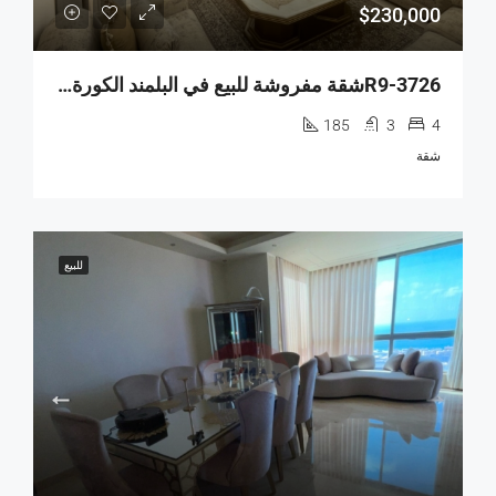
$230,000
R9-3726شقة مفروشة للبيع في البلمند الكورة – 185 م²
185
3
4
شقة
للبيع