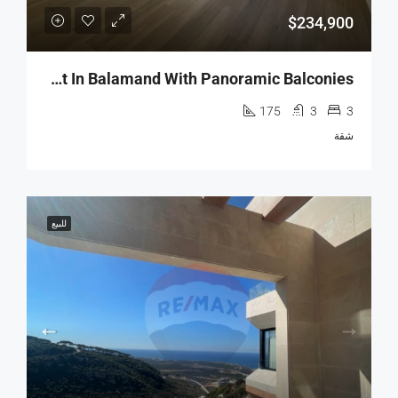
$234,900
R9-2782 Spacious 3BR Apartment In Balamand With Panoramic Balconies
175
3
3
شقة
للبيع