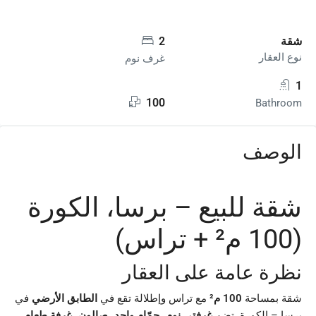
شقة
2
نوع العقار
غرف نوم
1
100
Bathroom
الوصف
شقة للبيع – برسا، الكورة
(100 م² + تراس)
نظرة عامة على العقار
شقة بمساحة
100 م²
مع تراس وإطلالة تقع في
الطابق الأرضي
في
برسا – الكورة. تضم
غرفتي نوم
،
حمّام واحد
،
صالون
،
غرفة طعام
،