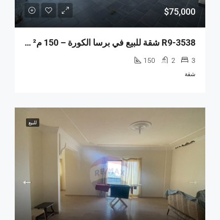
$75,000
R9-3538 شقة للبيع في برسا الكورة – 150 م² + تراس، الطابق الأرضي
150
2
3
شقة
للبيع