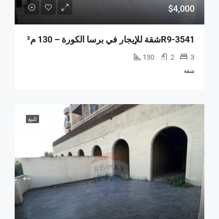
$4,000
R9-3541شقة للإيجار في برسا الكورة – 130 م²
130
2
3
شقة
للبيع