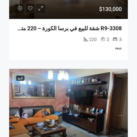
$130,000
R9-3308 شقة للبيع في برسا الكورة – 220 متر مربع
220
2
3
شقة
للبيع