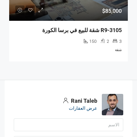
$85,000
R9-3105 شقة للبيع في برسا الكورة
150
2
3
شقة
Rani Taleb
عرض العقارات