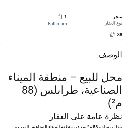
متجر
1
نوع العقار
Bathroom
88
الوصف
محل للبيع – منطقة الميناء
الصناعية، طرابلس (88
م²)
نظرة عامة على العقار
محل بمساحة
88 م²
يقع في
منطقة الميناء الصناعية
بالقرب من