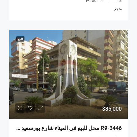
50
1
2
متجر
للبيع
$85,000
R9-3446 محل للبيع في الميناء شارع بورسعيد طرابلس – 33 م² موقع مميز