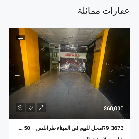
عقارات مماثلة
للبيع
$60,000
R9-3673محل للبيع في الميناء طرابلس – 50 م²، طابقان