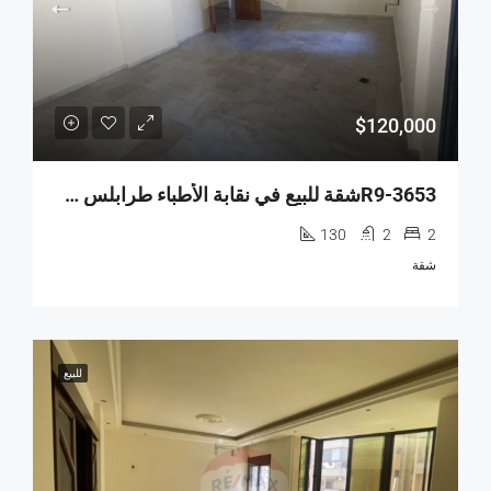
$120,000
R9-3653شقة للبيع في نقابة الأطباء طرابلس – 130 م²
130
2
2
شقة
للبيع