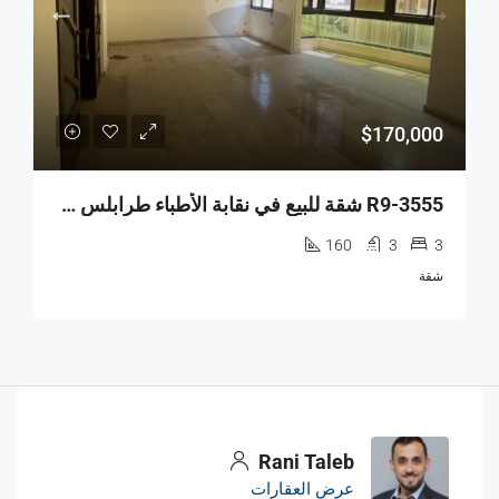
$170,000
R9-3555 شقة للبيع في نقابة الأطباء طرابلس – 160 م²
160
3
3
شقة
Rani Taleb
عرض العقارات