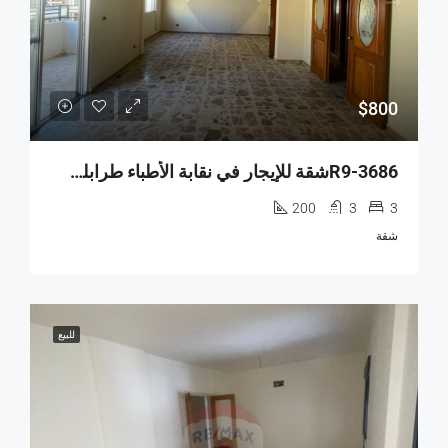
$800
R9-3686شقة للإيجار في نقابة الأطباء طرابلس – 200 م²
200
3
3
شقة
للبيع