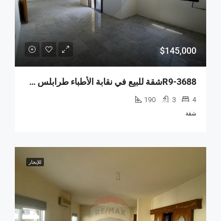
$145,000
R9-3688شقة للبيع في نقابة الأطباء طرابلس – الطابق 11
190
3
4
شقة
للإيجار