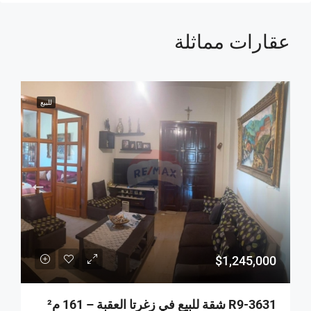
عقارات مماثلة
للبيع
$1,245,000
R9-3631 شقة للبيع في زغرتا العقبة – 161 م²