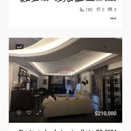
180
2
3
شقة
للبيع
$210,000