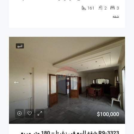
161
2
3
شقة
للبيع
$100,000
R9-3323 شقة للبيع في زغرتا – 180 متر مربع