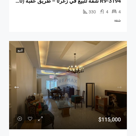
R9-3194 شقة للبيع في زغرتا – طريق عقبة (330 م²، الطابق الثالث)
330
4
4
شقة
للبيع
$115,000