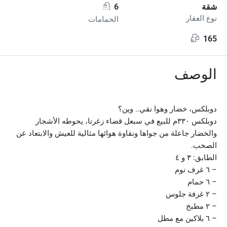
شقة
6
نوع العقار
الحمامات
165
الوصف
دوبلكس، خضار وهوا نقي.. وين؟
دوبلكس ٣٣٠م للبيع في سبعل قضاء زغرتا، يحوطه الأشجار
والخضار جاعلة من جواها ونقاوة هوائها مثالية للعيش والابتعاد عن
الصخب.
الطابق: ٣ و ٤
– ٦ غرف نوم
– ٦ حمام
– ٢ غرفة جلوس
– ٢ مطبخ
– ٦ بلاكين مع مطل