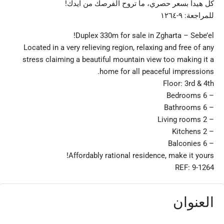
كل هيدا بسعر حصري، ما تروح الفرصك من ايدك!
للمراجعة: ٩-١٢٦٤
Duplex 330m for sale in Zgharta – Sebe’el!
Located in a very relieving region, relaxing and free of any
stress claiming a beautiful mountain view too making it a
home for all peaceful impressions.
Floor: 3rd & 4th
– 6 Bedrooms
– 6 Bathrooms
– 2 Living rooms
– 2 Kitchens
– 6 Balconies
Affordably rational residence, make it yours!
REF: 9-1264
العنوان