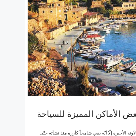
بالرّغم من جميع الأحداث والحروب التي مرّ بها لبنان خاصةً في الآونة الأخيرة إلّا أنّه بقي شامخاً كأرزه منذ نشأته حتّى