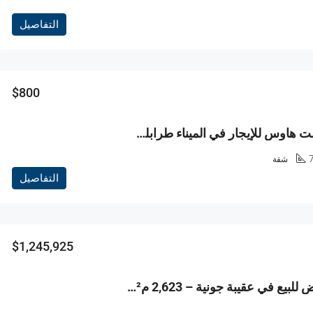
التفاصيل
$800
R9-3801غست هاوس للإيجار في الميناء طرابلس – 75 م²، مفروش
شقة
التفاصيل
$1,245,925
R9-3800 أرض للبيع في عقيبة جونية – 2,623 م²، سكنية، تصنيف 25/75