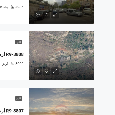
4986
بناء ك
للبيع
3000
أرض
للبيع