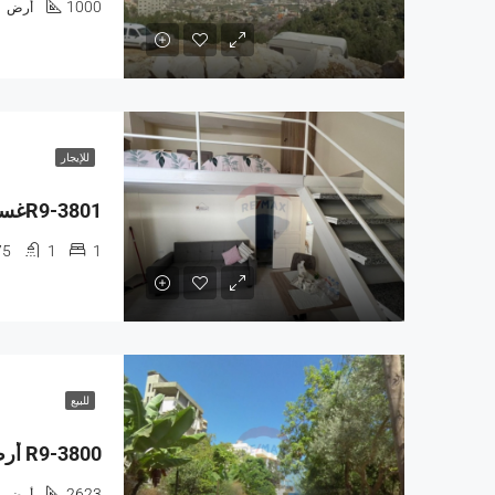
1000
أرض
للإيجار
75
1
1
للبيع
2623