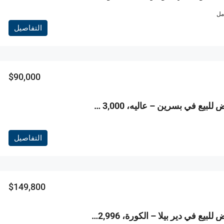
امل
التفاصيل
$90,000
R9-3808 أرض للبيع في بسرين – عاليه، 3,000 م²، مزروعة بالعنب والأشجار المثمرة
التفاصيل
$149,800
R9-3807 أرض للبيع في دير بيلا – الكورة، 2,996 م²، أرض خام