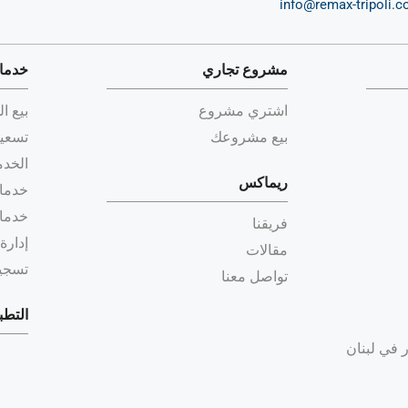
info@remax-tripoli.
مشروع تجاري
خدمات
اشتري مشروع
بيع ا
بيع مشروعك
تسعير
الخدم
ريماكس
خدما
خدما
فريقنا
إدارة
مقالات
تسجيل
تواصل معنا
التطب
ر في لبنان