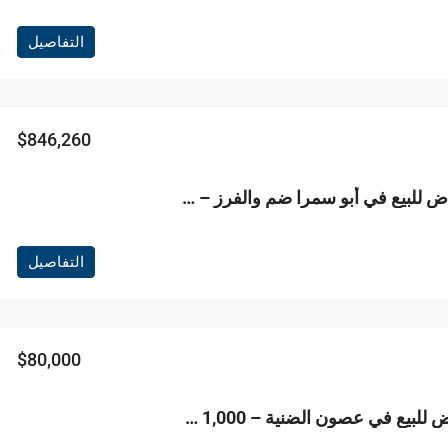
التفاصيل
العقارات الحصرية
$846,260
R9-3803 أراضٍ للبيع في أبو سمرا ضم والفرز – 4,978 م²، سكنية
$130,000
التفاصيل
$80,000
R9-3802 أرض للبيع في عصون الضنية – 1,000 م²، سكنية، إطلالة جبلية بانورامية