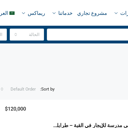
رات
مشروع تجاري
خدماتنا
ريماكس
العر
الحالة
ال
Default Order
Sort by:
$120,000
R9-3809 مبنى مدرسة للإيجار في القبة – طرابلس، شارع الأرز، 4,986 م²