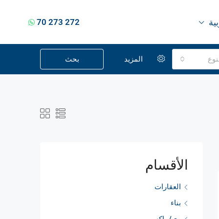
بية
70 273 272
نوع
المزيد
بحث
الأقسام
العقارات
بناء