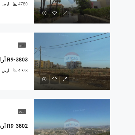
4780
أرض
للبيع
4978
أرض
للبيع