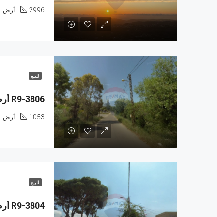
2996
أرض
للبيع
1053
أرض
للبيع