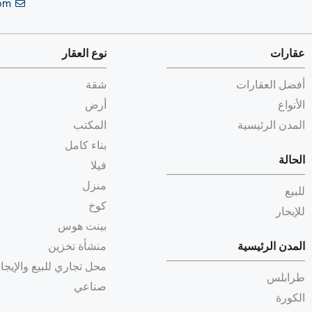
com
عقارات
نوع العقار
أفضل العقارات
شقة
الأنواع
أرض
المدن الرئيسية
المكتب
بناء كامل
الحالة
فيلا
منزل
للبيع
كوخ
للإيجار
بينت هوس
منشأة تخزين
المدن الرئيسية
محل تجاري للبيع والإيجا
طرابلس
صناعي
الكورة