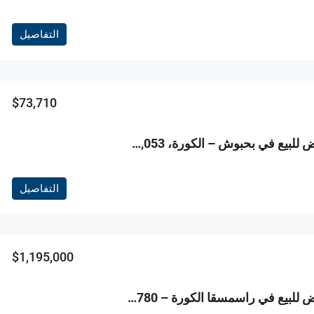
التفاصيل
$73,710
R9-3806 أرض للبيع في بحبوش – الكورة، 1,053 م²، سكنية
التفاصيل
$1,195,000
R9-3804 أرض للبيع في راسمسقا الكورة – 4,780 م²، سكنية، تصنيف 25/50