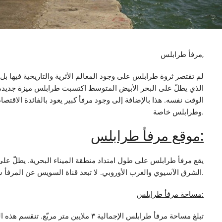
مرفأ طرابلس,
لم تقتصر ثروة طرابلس على وجود المعالم الأثرية والتاريخية فيها ب
الذي يطلّ على البحر الأبيض المتوسط اكتسبت طرابلس ميزة جديدة
الوقت نفسه. هذا بالإضافة إلى وجود مرفأ كبير يعود بالفائدة الاقتصا
وطرابلس خاصة.
موقع مرفأ طرابلس:
يقع مرفأ طرابلس على طول امتداد منطقة الميناء البحرية. يطلّ عل
الشرق الآسيوي والغرب الأوروبي. لا تبعد قناة السويس عن المرفأ سوى ٣٠٠ ميل بحري فقط.
مساحة مرفأ طرابلس:
تبلغ مساحة مرفأ طرابلس الإجمالية ٣ ملايين م