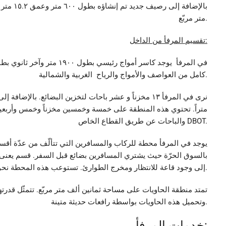
متر مربّع.
تقسيم المرفأ من الداخل:
كامل من العواصف والأمواج والرياح الغربية والشمالية.
متراً. تحتوي هذه المنطقة على خمسة وخمسين مخزناً وخمس وأربع
والباحات عن طريق القطاع الخاص DBOT.
يوجد في المرفأ محطة للركاب والمسافرين التي تتألّف من عدّة أق
بالسوق الحرّة حيث يشتري المسافرين بضائع قبل السفر. قسم يعنى ب
إلى وجود قاعة للانتظار ومخرج الطوارئ. تستوعب هذه المحطة نحو مئة ألف مسافر سنويّاً.
وتحميل هذه الحاويات بواسطة رافعات حديثة متينة.
خدمات المرفأ: