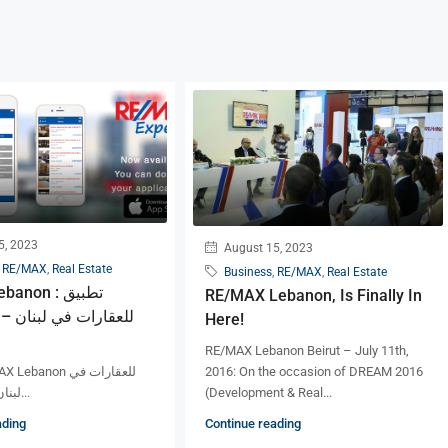
5, 2023
August 15, 2023
,
RE/MAX
,
Real Estate
Business
,
RE/MAX
,
Real Estate
AX Lebanon
RE/MAX Lebanon, Is Finally In
للعقارات في لبنان – ل
Here!
RE/MAX Lebanon Beirut – July 11th,
2016: On the occasion of DREAM 2016
لبنان - للآندرويد و...
(Development & Real...
ading
Continue reading