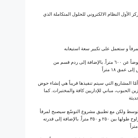
كز الأول النظام الالكتروني للحلول المتكاملة الذي
سيتم امتداد طول الرصيف الجديد الذي تم إنشاؤه إلى ١٢٠٠ متراً عوضاً عن ٦٠٠ متراً. بالإضافة إلى ردم قسم من
 خاصة تبلغ مساحتها ٥٠٠ ألف متر مربّع.أمّا المشاريع التي سيتم تنفيذها قريباً هي إنشاء حوض
 الحبوب، مباني للإداريين كافة والمختبرات. كما
متوسط ولكن مع تطبيق مشروع التوسّع سيصبح لمرفأ
طرابلس قدرة لاستيعاب ثلاث أو أربع سفن من الحجم الكبير التي يتراوح طولها بين ٢٥٠ و ٣٥٠ متراً. بالإضافة إلى قدرته