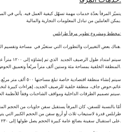
يتميّز المرفأ بعدّة خدمات مهمة تسهّل كيفية العمل فيه. يأتي في المر
يمكن العاملين من تبادل المعلومات التجارية والمالية.
مخطط ومشروع تطوير مرفأ طرابلس:
هناك بعض التغييرات والتطورات التي ستغيّر في مساحة وتقسيم المرفأ و ستعمل على تكبير سعة استيعابه.
المنطقة الخلفية بمساحة مئة وستين ألف متراً مربّعاً وتعميق الحوض إلى عمق ١٨ متراً.
سيتم إنشاء منطقة اقتصادية
عائم،حوض جاف، منطقة خلفية للرصيف الجديد، إهراءات كبيرة لتخزين
سيتم تصميم الطرقات الداخلية ومواقف الشاحنات وفقاً للأنظمة الحديثة.
أمّا بالنسبة للسفن، كان المرفأ يستقبل سفن حاويات من الحجم ال
على استقبال سفينة بضائع عامة كبيرة الحجم يصل طولها إلى ٢٣٠ متراً.