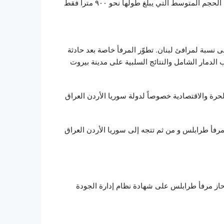
 نسبة لمرافئ لبنان. تطوّر المرفأ خاصة بعد حادثة
 الدمار الشامل والنتائج السلبية على مدينة بيروت
رة والاقتصادية خصوصاً لدولة سوريا الأردن العراق
مرفأ طرابلس و من ثم تتجه إلى سوريا الأردن العراق
ادي حاز مرفأ طرابلس على شهادة نظام إدارة الجودة “Iso 9001” بفضل جودة عمليات نقل البضائع