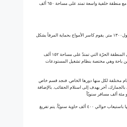
بالإضافة إلى رصيف جديد تم إنشاؤه بطول ٦٠٠ متر وعمق ١٥.٢ متر مع منطقة خلفية واسعة تمتد على مساحة ٦٥٠ ألف
في المرفأ يوجد كاسر أمواج رئيسي بطول ١٩٠٠ متر وآخر ثانوي بطول١٣٠٠ متر. يقوم كاسر الأمواج بحماية المرفأ بشكل
نرى في المرفأ ١٣ مخزناً و عشر باحات لتخزين البضائع. بالإضافة إلى المنطقة الحرّة التي تمتدّ على مساحة ١٥٢ ألف
ين باحة وهي مختصة بنظام تشغيل المستودعات
سام مختلفة لكل منها دورها الخاص. فنجد قسم خاص
الجمارك، آخر يهدف إلى استلام الحقائب. بالإضافة
تمتد منطقة الحاويات على مساحة ثمانين ألف متر مربّع. تتمثّل قدرتها باستيعاب حوالي ٤٠٠ ألف حاوية سنويّاً. يتم تفريغ