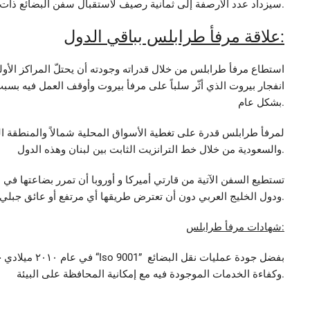
سيزداد عدد الأرصفة إلى ثمانية رصيف لاستقبال سفن البضائع ذات الحجم المتوسط التي يبلغ طولها نحو ٩٠٠ متراً فقط.
علاقة مرفأ طرابلس بباقي الدول:
استطاع مرفأ طرابلس من خلال قدراته وجودته أن يحتلّ المراكز الأولى
انفجار بيروت الذي أثّر سلباً على مرفأ بيروت وأوقف العمل فيه بسبب
بشكل عام.
لمرفأ طرابلس قدرة على تغطية الأسواق المحلية شمالاً والمنطقة الح
والسعودية من خلال خط الترانزيت الثابت بين لبنان وهذه الدول.
تستطيع السفن الآتية من قارتي أميركا و أوروبا أن تمرر بضاعتها في 
ودول الخليج العربي دون أن تعترض طريقها أي مرتفع أو عائق جبلي.
شهادات مرفأ طرابلس:
في عام ٢٠١٠ ميل
وكفاءة الخدمات الموجودة فيه مع إمكانية المحافظة على البيئة.