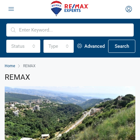
Status
Type
Advanced
Search
Home
REMAX
REMAX